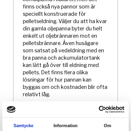
finns också nya pannor som är
speciellt konstruerade för
pelletseldning. Väljer du att ha kvar
din gamla oljepanna byter du helt
enkelt ut oljebrännaren mot en
pelletsbrännare. Även husägare
som satsat på vedeldning med en
bra panna och ackumulatortank
kan lätt gå över till eldning med
pellets. Det finns flera olika
lösningar för hur pannan kan
byggas om och kostnaden blir ofta
relativt låg.
Att kombinera energikällorna
Inte ens i hus med direktverkande
el är eldning med pellets en
Samtycke
Information
Om
omöjlighet. Lösningen heter då