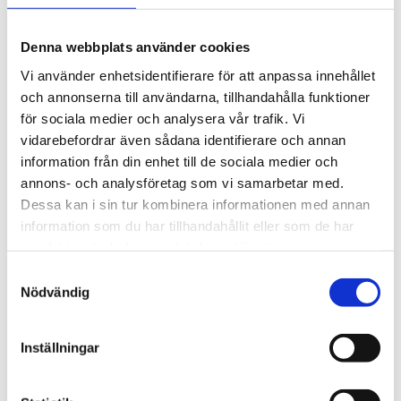
pelletskamin. Med en central
placering i ett hus kan kaminen
Denna webbplats använder cookies
ersätta stora delar av
Vi använder enhetsidentifierare för att anpassa innehållet
uppvärmningselen, medan
och annonserna till användarna, tillhandahålla funktioner
varmvattnet värms som tidigare.
för sociala medier och analysera vår trafik. Vi
Flera kaminer har termostatdrift
vidarebefordrar även sådana identifierare och annan
som gör det möjligt att ställa in
information från din enhet till de sociala medier och
önskad temperatur, vilken bibehålls
annons- och analysföretag som vi samarbetar med.
så länge det finns pellets i
Dessa kan i sin tur kombinera informationen med annan
magasinet.
information som du har tillhandahållit eller som de har
samlat in när du har använt deras tjänster.
Mycket sköter sig självt
Samtyckesval
Att elda med pellets är bekvämt –
Nödvändig
men kräver en del underhåll.
Brännaren skruvar in pellets från
bränslelagret till ett litet
Inställningar
mellanlager varifrån en skruv för in
bränslet i brännaren.