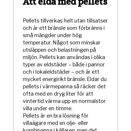
Att elda med pellets
Pellets tillverkas helt utan tillsatser
och är ett bränsle som förbränns i
små mängder under hög
temperatur. Något som minskar
utsläppen och belastningen på
miljön. Pellets kan användas i olika
typer av eldstäder – både i pannor
och i lokaleldstäder – och är ett
mycket energirikt bränsle. Eldar du
pellets i värmepanna så räcker det
ofta med en dryg liter för att
vintertid värma upp en normalstor
villa under en timme.
Pellets är en bra lösning för
villaägare med en olje- eller
kombipanna i källaren, men det